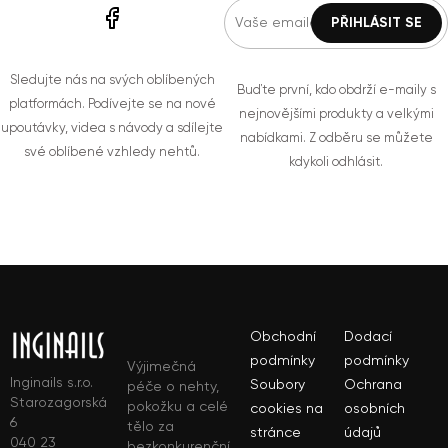
Sledujte nás na svých oblíbených
Buďte první, kdo obdrží e-maily s
platformách. Podívejte se na nové
nejnovějšími produkty a velkými
upoutávky, videa s návody a sdílejte
nabídkami. Z odběru se můžete
své oblíbené vzhledy nehtů.
kdykoli odhlásit.
Obchodní
Dodací
podmínky
podmínky
Výjimečná
Inginails s.r.o.
Soubory
Ochrana
péče o nehty,
Starozagorská
pokožku a celé
cookies na
osobních
6
tělo za
stránce
údajů
040 23
bezkonkurenční