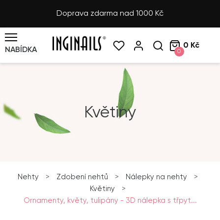
Doprava zdarma nad 1000 Kč
0 Kč
NABÍDKA
0
Květiny
Nehty
>
Zdobení nehtů
>
Nálepky na nehty
>
Květiny
>
Ornamenty, květy, tulipány - 3D nálepka s třpyt...