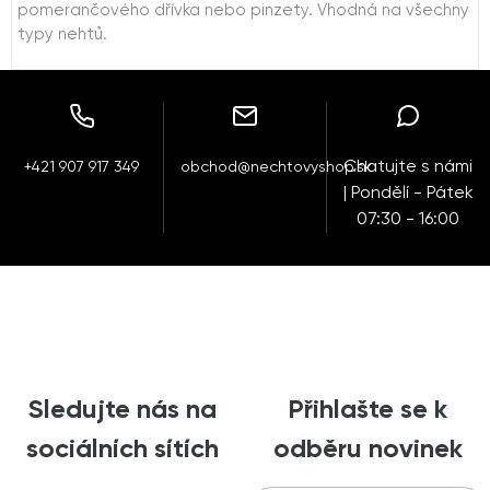
pomerančového dřívka nebo pinzety. Vhodná na všechny
typy nehtů.
Chatujte s námi
+421 907 917 349
obchod@nechtovyshop.sk
| Pondělí - Pátek
07:30 - 16:00
Sledujte nás na
Přihlašte se k
sociálních sítích
odběru novinek