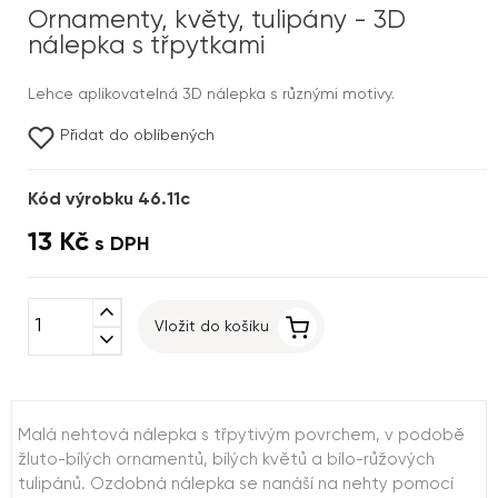
Ornamenty, květy, tulipány - 3D
nálepka s třpytkami
Lehce aplikovatelná 3D nálepka s různými motivy.
Přidat do oblíbených
Kód výrobku 46.11c
13 Kč
s DPH
expand_less
Vložit do košíku
expand_more
Malá nehtová nálepka s třpytivým povrchem, v podobě
žluto-bílých ornamentů, bílých květů a bílo-růžových
tulipánů. Ozdobná nálepka se nanáší na nehty pomocí