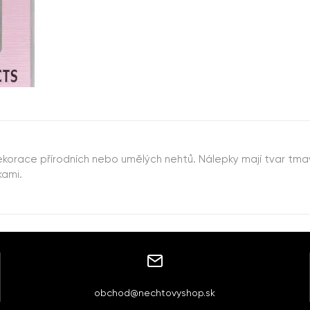
ekorace přírodních nebo umělých nehtů. Nálepky mají tvar tmav
kami.
obchod@nechtovyshop.sk