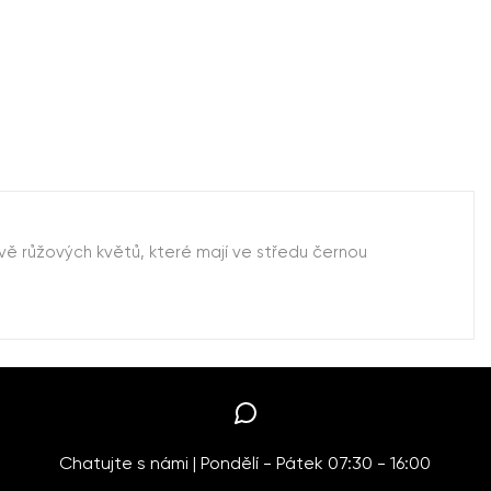
ě růžových květů, které mají ve středu černou
Chatujte s námi | Pondělí - Pátek 07:30 - 16:00