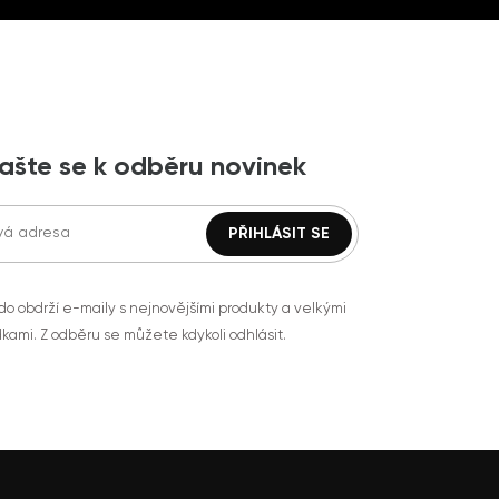
lašte se k odběru novinek
do obdrží e-maily s nejnovějšími produkty a velkými
kami. Z odběru se můžete kdykoli odhlásit.