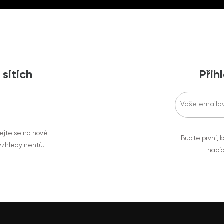
 sítích
Přih
vejte se na nové
Buďte první, k
 vzhledy nehtů.
nabíd