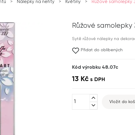
htů
>
Nálepky na nehty
>
Květiny
>
Růžové samolepky 3
Růžové samolepky 3
Sytě růžové nálepky na dekorac
Přidat do oblíbených
Kód výrobku 48.07c
13 Kč
s DPH
expand_less
Vložit do koš
expand_more