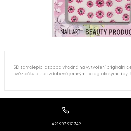
3D samolepicí ozdoba vhodná na vytvoření originální d
hvězdičku a jsou zdobené jemnými holografickými třpyt
+421 907 917 349