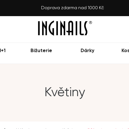
Doprava zdarma nad 1000 Kč
1+1
Bižuterie
Dárky
Ko
Květiny