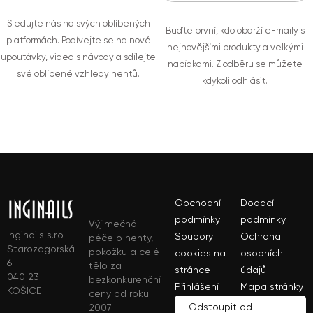
Sledujte nás na svých oblíbených
Buďte první, kdo obdrží e-maily s
platformách. Podívejte se na nové
nejnovějšími produkty a velkými
upoutávky, videa s návody a sdílejte
nabídkami. Z odběru se můžete
své oblíbené vzhledy nehtů.
kdykoli odhlásit.
Obchodní
Dodací
podmínky
podmínky
Výjimečná
Inginails s.r.o.
Soubory
Ochrana
péče o nehty,
Starozagorská
pokožku a celé
cookies na
osobních
6
tělo za
stránce
údajů
040 23
bezkonkurenční
Přihlášení
Mapa stránky
KOŠICE
ceny od roku
Odstoupit od
2007