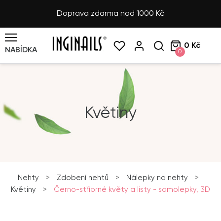
Doprava zdarma nad 1000 Kč
0 Kč
NABÍDKA
0
Květiny
Nehty
>
Zdobení nehtů
>
Nálepky na nehty
>
Květiny
>
Černo-stříbrné květy a listy - samolepky, 3D