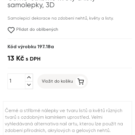
samolepky, 3D
Samolepicí dekorace na zdobení nehtů, květy a listy.
Přidat do oblíbených
Kód výrobku 197.18a
13 Kč
s DPH
expand_less
Vložit do košíku
expand_more
Černé a stříbrné nálepky ve tvaru listů a květů různých
tvarů s ozdobným kamínkem uprostřed. Velmi
vyhledávaná alternativa nail artu, kterou lze použít na
zdobení přírodních, akrylových a gelových nehtů.