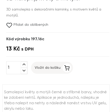
3D samolepka s dekoračními kamínky, s motivem květů a
motýlů.
Přidat do oblíbených
Kód výrobku 197.16c
13 Kč
s DPH
expand_less
Vložit do košíku
expand_more
Samolepicí květy a motýli černé a stříbrné barvy, vhodné
ke zdobení nehtů. Aplikace je jednoduchá, nálepku je
třeba nalepit na nehty a následně nanést vrstvu UV gelu,
akrylu nebo laku.