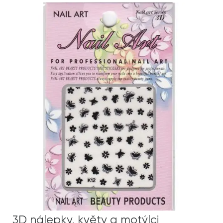
3D nálepky, květy a motýlci