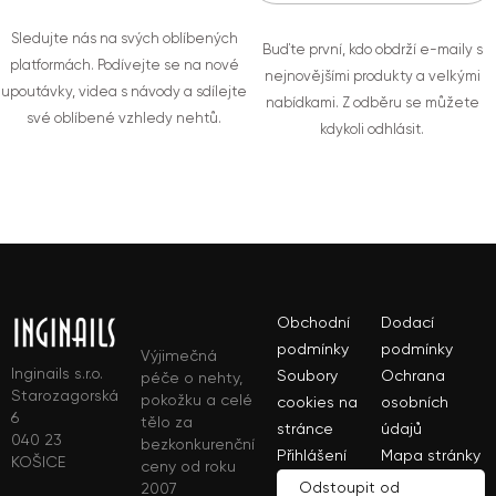
Sledujte nás na svých oblíbených
Buďte první, kdo obdrží e-maily s
platformách. Podívejte se na nové
nejnovějšími produkty a velkými
upoutávky, videa s návody a sdílejte
nabídkami. Z odběru se můžete
své oblíbené vzhledy nehtů.
kdykoli odhlásit.
Obchodní
Dodací
podmínky
podmínky
Výjimečná
Inginails s.r.o.
Soubory
Ochrana
péče o nehty,
Starozagorská
pokožku a celé
cookies na
osobních
6
tělo za
stránce
údajů
040 23
bezkonkurenční
Přihlášení
Mapa stránky
KOŠICE
ceny od roku
Odstoupit od
2007