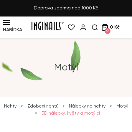
Doprava zdarma nad 1000 Kč
0 Kč
NABÍDKA
0
Motýl
Nehty
>
Zdobení nehtů
>
Nálepky na nehty
>
Motýl
>
3D nálepky, květy a motýlci