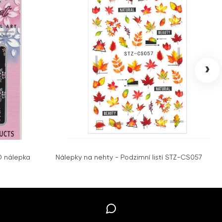
›
3D nálepka
Nálepky na nehty - Podzimní listí STZ-CS057