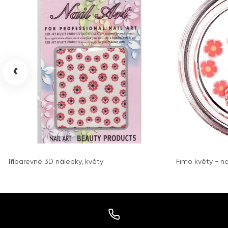
‹
Tříbarevné 3D nálepky, květy
Fimo květy - n