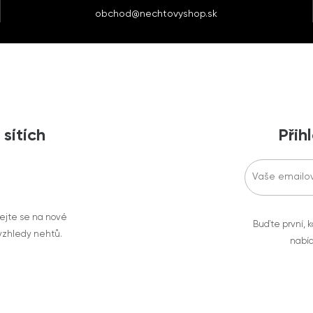
obchod@nechtovyshop.sk
 sítích
Přih
vejte se na nové
Buďte první, k
 vzhledy nehtů.
nabíd