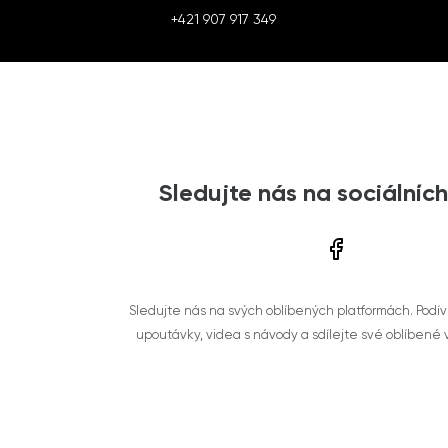
+421 907 917 349
Sledujte nás na sociálních
Sledujte nás na svých oblíbených platformách. Podí
upoutávky, videa s návody a sdílejte své oblíbené