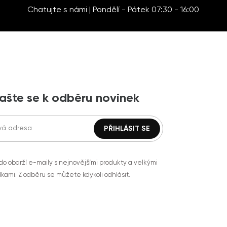
Chatujte s námi | Pondělí - Pátek 07:30 - 16:00
lašte se k odběru novinek
do obdrží e-maily s nejnovějšími produkty a velkými
kami. Z odběru se můžete kdykoli odhlásit.