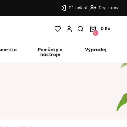
Přihlášení
Registrace
0 Kč
0
smetika
Pomůcky a
Výprodej
nástroje