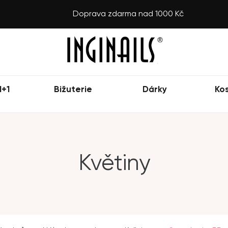
Doprava zdarma nad 1000 Kč
1+1
Bižuterie
Dárky
Ko
Květiny