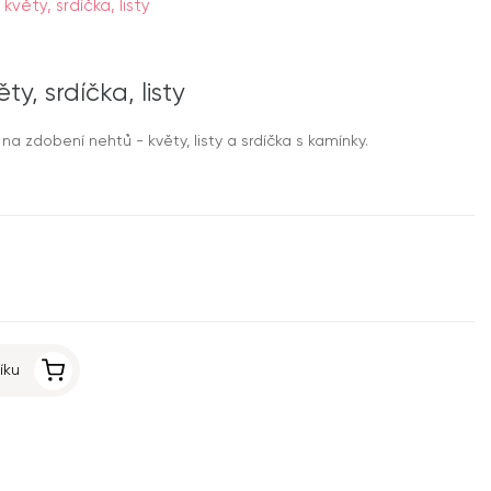
věty, srdíčka, listy
y, srdíčka, listy
a zdobení nehtů - květy, listy a srdíčka s kamínky.
íku