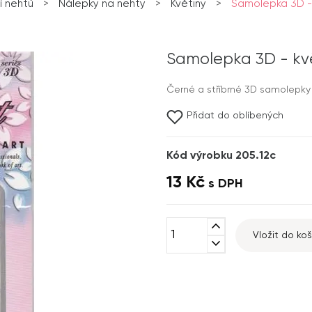
 nehtů
>
Nálepky na nehty
>
Květiny
>
Samolepka 3D - k
Samolepka 3D - květ
Černé a stříbrné 3D samolepky n
Přidat do oblíbených
Kód výrobku 205.12c
13 Kč
s DPH
expand_less
Vložit do koš
expand_more