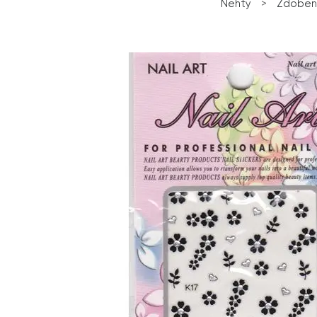
Nehty
>
Zdobení