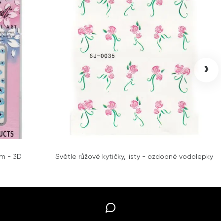
›
em - 3D
Světle růžové kytičky, listy - ozdobné vodolepky