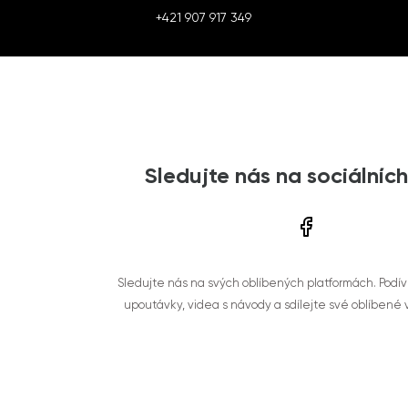
+421 907 917 349
Sledujte nás na sociálních
Sledujte nás na svých oblíbených platformách. Podí
upoutávky, videa s návody a sdílejte své oblíbené