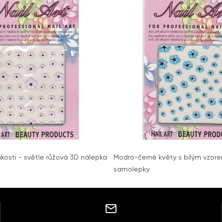
likosti - světle růžová 3D nálepka
Modro-černé květy s bílým vzor
samolepky