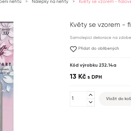
bení nehtů
>
Nálepky na nehty
>
Květy se vzorem - fialo
Květy se vzorem - 
Samolepicí dekorace na zdobení 
Přidat do oblíbených
Kód výrobku 232.14a
13 Kč
s DPH
expand_less
Vložit do koš
expand_more