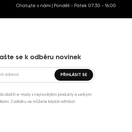
Chatujte s námi | Pondělí - Pátek 07:30 - 16:00
lašte se k odběru novinek
do obdrží e-maily s nejnovějšími produkty a velkými
kami. Z odběru se můžete kdykoli odhlásit.