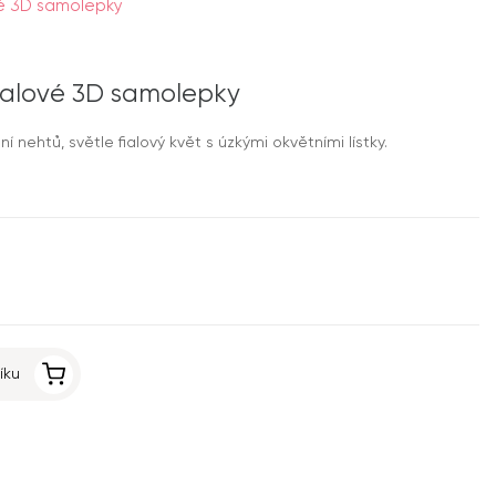
vé 3D samolepky
fialové 3D samolepky
nehtů, světle fialový květ s úzkými okvětními lístky.
íku