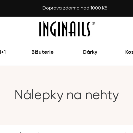
Doprava zdarma nad 1000 Kč
1+1
Bižuterie
Dárky
Ko
Nálepky na nehty