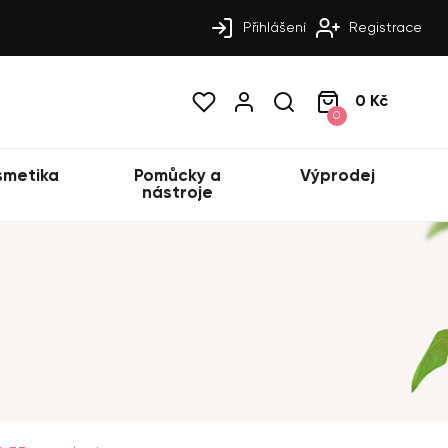
Přihlášení
Registrace
0 Kč
0
smetika
Pomůcky a
Výprodej
nástroje