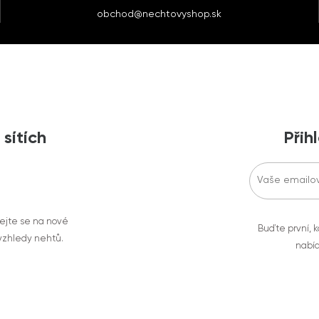
obchod@nechtovyshop.sk
 sítích
Přih
vejte se na nové
Buďte první, k
 vzhledy nehtů.
nabíd