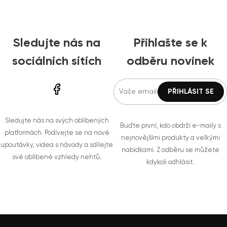
Sledujte nás na
Přihlašte se k
sociálních sítích
odběru novinek
Sledujte nás na svých oblíbených
Buďte první, kdo obdrží e-maily s
platformách. Podívejte se na nové
nejnovějšími produkty a velkými
upoutávky, videa s návody a sdílejte
nabídkami. Z odběru se můžete
své oblíbené vzhledy nehtů.
kdykoli odhlásit.