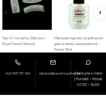
‹
›
Tipy č.7 na nehty, 50ks box -
Přípravek Inginails na přilnavost
Royal French Natural
gelu a akrylu, bezkyselinový -
Primer 15ml
Chatujte s námi
+421 907 917 349
obchod@nechtovyshop.sk
| Pondělí - Pátek
07:30 - 16:00