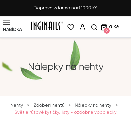
Doprava zdarma nad 1000 Kč
0 Kč
NABÍDKA
0
Nálepky na nehty
Nehty
>
Zdobení nehtů
>
Nálepky na nehty
>
Světle růžové kytičky, listy - ozdobné vodolepky