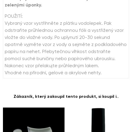
zelenými úponky.
POUŽITÍ:
Vybraný vzor vystřihněte z plátku vodolepek. Pak
odstraňte průhlednou ochrannou fólii a vystřižený vzor
vložte do vlažné vody. Po uplynutí 20-30 sekund
opatrně vyjměte vzor z vody a sejměte z podkladového
papíru na nehet. Přebytečnou vlhkost odstraňte
pomocí suché buničiny nebo papírového ubrousku.
Nakonec vzor přelakujte průhledným lakem.
Vhodné na přírodní, gelové a akrylové nehty.
Zákazník, který zakoupil tento produkt, si koupil i..