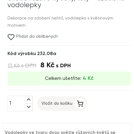
vodolepky
Dekorace na zdobení nehtů, vodolepka s květinovým
motivem.
Přidat do oblíbených
Kód výrobku 232.08a
8 Kč
13 Kč
s DPH
s DPH
4 Kč
Celkem ušetříte:
expand_less
Vložit do košíku
expand_more
Vodolepky ve tvaru dvou světle růžových květů se