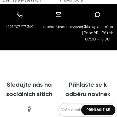
2mm zelený šestihran
tmavomodré
Chatujte s námi
+421 907 917 349
obchod@nechtovyshop.sk
| Pondělí - Pátek
07:30 - 16:00
Sledujte nás na
Přihlašte se k
sociálních sítích
odběru novinek