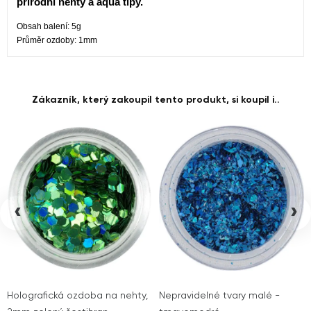
přírodní nehty a aqua tipy.
Obsah balení: 5g
Průměr ozdoby: 1mm
Zákazník, který zakoupil tento produkt, si koupil i..
‹
›
Holografická ozdoba na nehty,
Nepravidelné tvary malé -