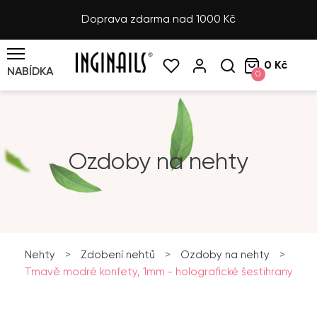
Doprava zdarma nad 1000 Kč
0 Kč
NABÍDKA
0
Ozdoby na nehty
Nehty
>
Zdobení nehtů
>
Ozdoby na nehty
>
Tmavě modré konfety, 1mm - holografické šestihrany