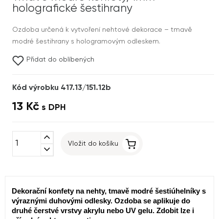
holografické šestihrany
Ozdoba určená k vytvoření nehtové dekorace – tmavě
modré šestihrany s hologramovým odleskem.
Přidat do oblíbených
Kód výrobku 417.13/151.12b
13 Kč
s DPH
expand_less
Vložit do košíku
expand_more
Dekorační konfety na nehty, tmavě modré šestiúhelníky s
výraznými duhovými odlesky. Ozdoba se aplikuje do
druhé čerstvé vrstvy akrylu nebo UV gelu. Zdobit lze i