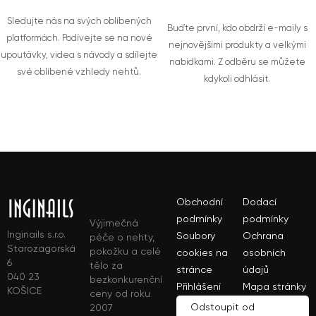
Sledujte nás na svých oblíbených
Buďte první, kdo obdrží e-maily s
platformách. Podívejte se na nové
nejnovějšími produkty a velkými
upoutávky, videa s návody a sdílejte
nabídkami. Z odběru se můžete
své oblíbené vzhledy nehtů.
kdykoli odhlásit.
Obchodní
Dodací
podmínky
podmínky
Výjimečná
Inginails s.r.o.
Soubory
Ochrana
péče o nehty,
Starozagorská
pokožku a celé
cookies na
osobních
6
tělo za
stránce
údajů
040 23
bezkonkurenční
Přihlášení
Mapa stránky
KOŠICE
ceny od roku
Odstoupit od
2007