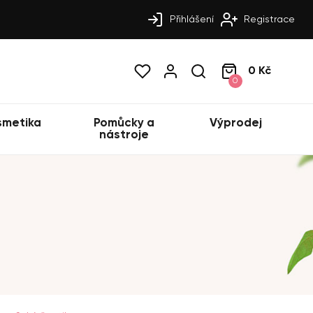
Přihlášení
Registrace
0 Kč
0
smetika
Pomůcky a
Výprodej
nástroje