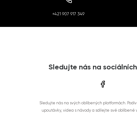
+421 907 917 349
Sledujte nás na sociálních
Sledujte nás na svých oblíbených platformách. Podí
upoutávky, videa s návody a sdílejte své oblíbené