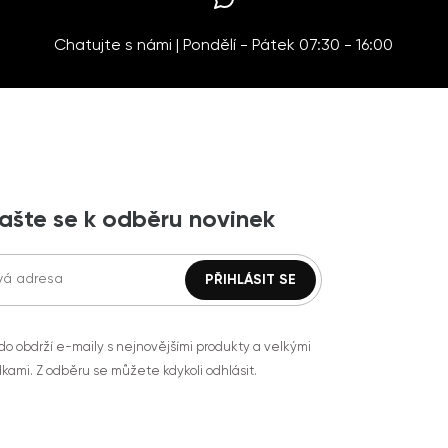
Chatujte s námi | Pondělí - Pátek 07:30 - 16:00
lašte se k odběru novinek
do obdrží e-maily s nejnovějšími produkty a velkými
kami. Z odběru se můžete kdykoli odhlásit.