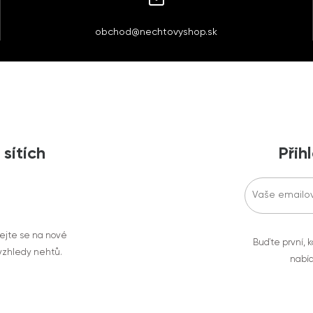
obchod@nechtovyshop.sk
 sítích
Přih
vejte se na nové
Buďte první, k
 vzhledy nehtů.
nabíd