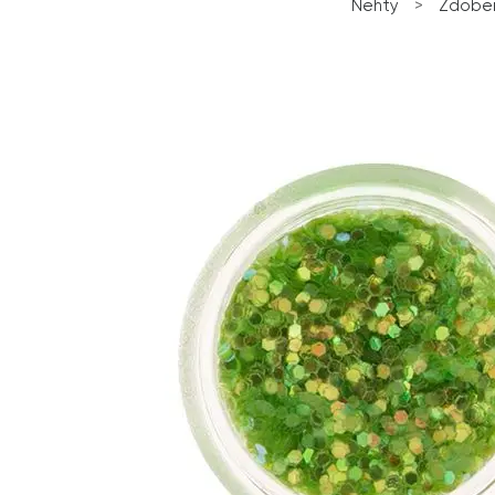
Nehty
>
Zdoben