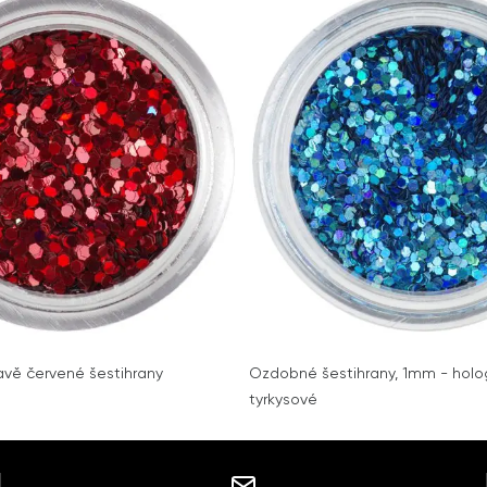
vavě červené šestihrany
Ozdobné šestihrany, 1mm - holog
tyrkysové