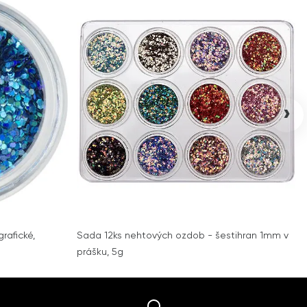
›
rafické,
Sada 12ks nehtových ozdob - šestihran 1mm v
prášku, 5g