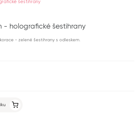
rafické šestihrany
 - holografické šestihrany
orace - zelené šestihrany s odleskem.
íku