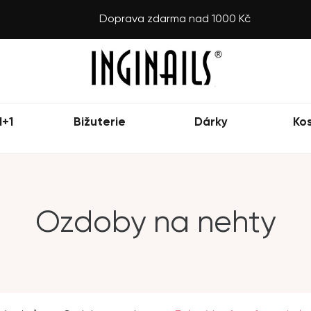
Doprava zdarma nad 1000 Kč
1+1
Bižuterie
Dárky
Ko
Ozdoby na nehty