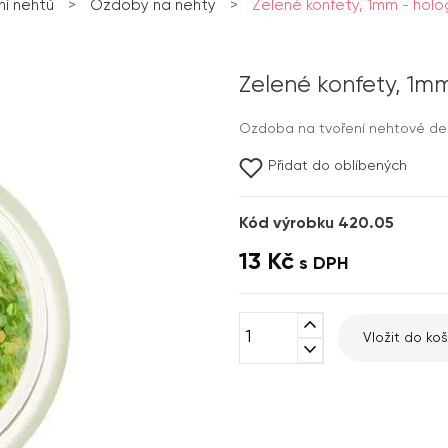
í nehtů
>
Ozdoby na nehty
>
Zelené konfety, 1mm - holog
Zelené konfety, 1mm
Ozdoba na tvoření nehtové dek
Přidat do oblíbených
Kód výrobku 420.05
13 Kč
s DPH
expand_less
Vložit do koš
expand_more