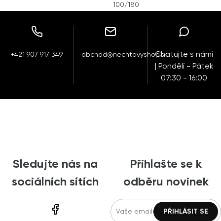
100/180
Chatujte s námi
+421 907 917 349
obchod@nechtovyshop.sk
| Pondělí - Pátek
07:30 - 16:00
Sledujte nás na
Přihlašte se k
sociálních sítích
odběru novinek