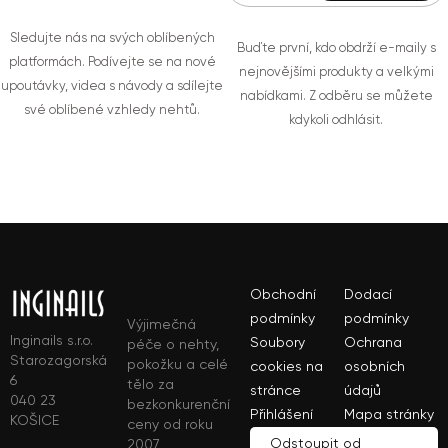
Sledujte nás na svých oblíbených
Buďte první, kdo obdrží e-maily s
platformách. Podívejte se na nové
nejnovějšími produkty a velkými
upoutávky, videa s návody a sdílejte
nabídkami. Z odběru se můžete
své oblíbené vzhledy nehtů.
kdykoli odhlásit.
Obchodní
Dodací
podmínky
podmínky
Výjimečná
Inginails s.r.o.
Soubory
Ochrana
péče o nehty,
Starozagorská
pokožku a celé
cookies na
osobních
6
tělo za
stránce
údajů
040 23
bezkonkurenční
Přihlášení
Mapa stránky
KOŠICE
ceny od roku
Odstoupit od
2007