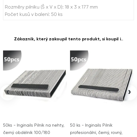
Rozměry pilníku (Š x V x D): 18 x 3 x 177 mm
Počet kusů v balení: 50 ks
Zákazník, který zakoupil tento produkt, si koupil i..
‹
›
50ks - Inginails Pilník na nehty,
50 ks - Inginails Pilník
černý obdélník 100/180
profesionální, černý, rovný,