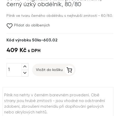
černý úzký obdélník, 80/80
Pilník ve tvaru černého obdélníku s nejhrubší zrnitostí - 80/80.
Přidat do oblíbených
Kód výrobku 50ks-603.02
409 Kč
s DPH
expand_less
Vložit do košíku
expand_more
Pilník na nehty v černém barevném provedení. Obě
strany jsou hrubé zrnitosti - jsou vhodné na odstranění
zdobení, zbroušení materiálu při doplňování gelových
nebo akrylových nehtů.