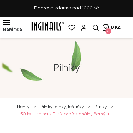
Doprava zdarma nad 1000 Kč
0 Kč
NABÍDKA
0
Pilníky
Nehty
>
Pilníky, bloky, leštičky
>
Pilníky
>
50 ks - Inginails Pilník profesionální, černý ú...