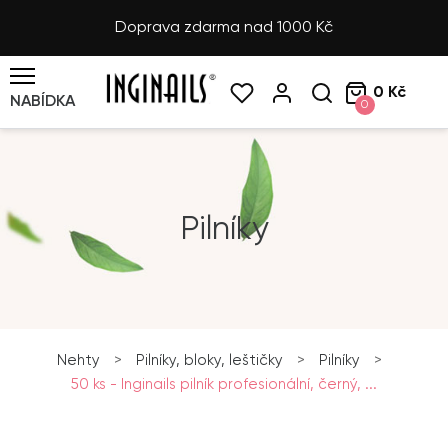
Doprava zdarma nad 1000 Kč
0 Kč
NABÍDKA
0
Pilníky
Nehty
>
Pilníky, bloky, leštičky
>
Pilníky
>
50 ks - Inginails pilník profesionální, černý, ...