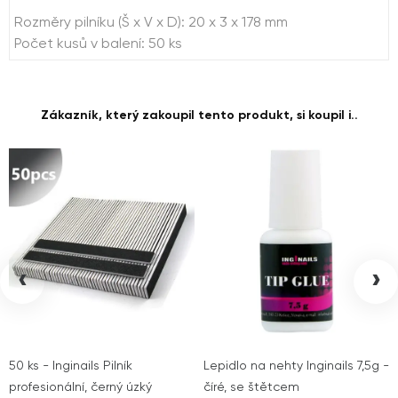
Rozměry pilníku (Š x V x D): 20 x 3 x 178 mm
Počet kusů v balení: 50 ks
Zákazník, který zakoupil tento produkt, si koupil i..
‹
›
50 ks - Inginails Pilník
Lepidlo na nehty Inginails 7,5g -
profesionální, černý úzký
číré, se štětcem