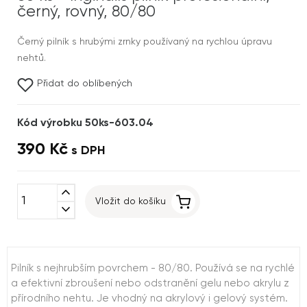
černý, rovný, 80/80
Černý pilník s hrubými zrnky používaný na rychlou úpravu
nehtů.
Přidat do oblíbených
Kód výrobku 50ks-603.04
390 Kč
s DPH
expand_less
Vložit do košíku
expand_more
Pilník s nejhrubším povrchem - 80/80. Používá se na rychlé
a efektivní zbroušení nebo odstranění gelu nebo akrylu z
přírodního nehtu. Je vhodný na akrylový i gelový systém.