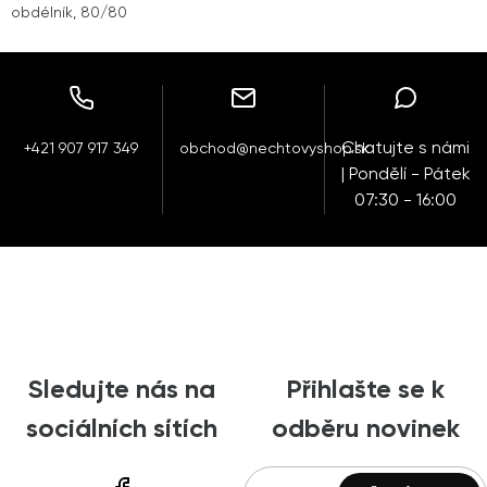
obdélník, 80/80
Chatujte s námi
+421 907 917 349
obchod@nechtovyshop.sk
| Pondělí - Pátek
07:30 - 16:00
Sledujte nás na
Přihlašte se k
sociálních sítích
odběru novinek