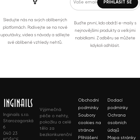
Sledujte nás na svých oblíbených
Buďte první, kdo obdrží e-maily s
platformách. Podívejte se na nové
nejnovějšími produkty a velkými
upoutávky, videa s návody a sdílejte
nabídkami. Z odběru se můžete
své oblíbené vzhledy nehtů.
kdykoli odhlásit.
Obchodní
Dodací
podmínky
podmínky
Výjimečná
Inginails s.r.o.
Soubory
Ochrana
péče o nehty,
Starozagorská
pokožku a celé
cookies na
osobních
6
tělo za
stránce
údajů
040 23
bezkonkurenční
Přihlášení
Mapa stránky
KOŠICE