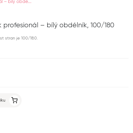
ál – bílý obdé...
ík profesionál – bílý obdélník, 100/180
ost stran je 100/180.
íku