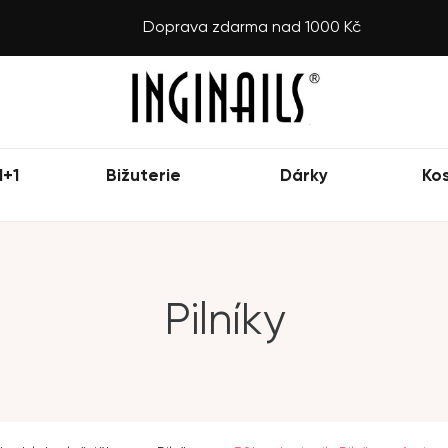
Doprava zdarma nad 1000 Kč
1+1
Bižuterie
Dárky
Ko
Pilníky