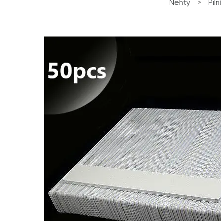
Nehty
>
Piln