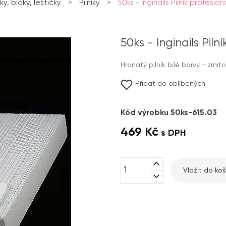
íky, bloky, leštičky
>
Pilníky
>
50ks - Inginails Pilník profesion
50ks - Inginails Piln
Hranatý pilník bílé barvy - zrnit
Přidat do oblíbených
Kód výrobku 50ks-615.03
469 Kč
s DPH
expand_less
Vložit do koš
expand_more