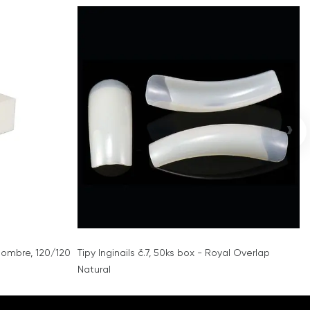
›
ý ombre, 120/120
Tipy Inginails č.7, 50ks box - Royal Overlap
Natural