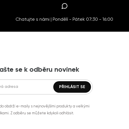
Chatujte s námi | Pondělí - Pátek 07:30 - 16:00
lašte se k odběru novinek
do obdrží e-maily s nejnovějšími produkty a velkými
kami. Z odběru se můžete kdykoli odhlásit.