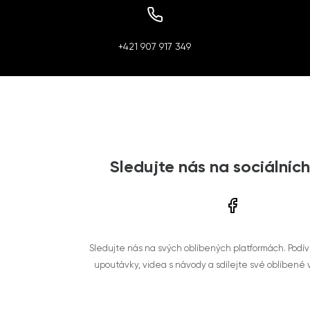
+421 907 917 349
Sledujte nás na sociálních
Sledujte nás na svých oblíbených platformách. Podí
upoutávky, videa s návody a sdílejte své oblíbené