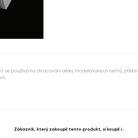
í 100 se používá na zkracování délky modelovaných nehtů, přebro
em.
Zákazník, který zakoupil tento produkt, si koupil i..