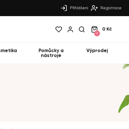
Přihlášení
Registrace
0 Kč
0
smetika
Pomůcky a
Výprodej
nástroje