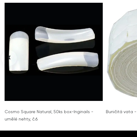
‹
Cosmo Square Natural, 50ks box-Inginails -
Buničitá vata 
umělé nehty, č.6