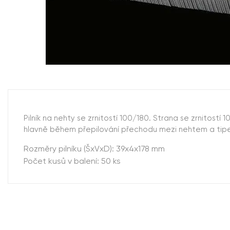
Pilník na nehty se zrnitostí 100/180. Strana se zrnitost
hlavně během přepilování přechodu mezi nehtem a tip
Rozměry pilníku (ŠxVxD): 39x4x178 mm
Počet kusů v balení: 50 ks