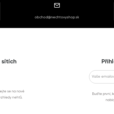
obchod@nechtovyshop.sk
 sítích
Přih
vejte se na nové
Buďte první, k
 vzhledy nehtů.
nabíd