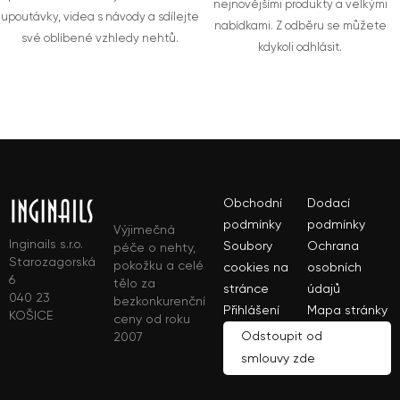
nejnovějšími produkty a velkými
upoutávky, videa s návody a sdílejte
nabídkami. Z odběru se můžete
své oblíbené vzhledy nehtů.
kdykoli odhlásit.
Obchodní
Dodací
podmínky
podmínky
Výjimečná
Inginails s.r.o.
Soubory
Ochrana
péče o nehty,
Starozagorská
pokožku a celé
cookies na
osobních
6
tělo za
stránce
údajů
040 23
bezkonkurenční
Přihlášení
Mapa stránky
KOŠICE
ceny od roku
Odstoupit od
2007
smlouvy zde