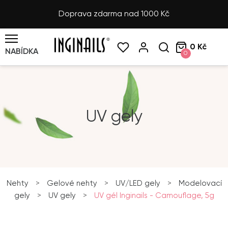
Doprava zdarma nad 1000 Kč
0 Kč
NABÍDKA
0
UV gely
Nehty
>
Gelové nehty
>
UV/LED gely
>
Modelovací
gely
>
UV gely
>
UV gél Inginails - Camouflage, 5g