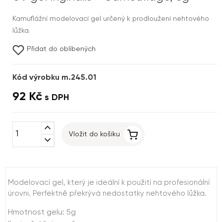
Kamuflážní modelovací gel určený k prodloužení nehtového
lůžka.
Přidat do oblíbených
Kód výrobku m.245.01
92 Kč
s DPH
expand_less
Vložit do košíku
expand_more
Modelovací gel, který je ideální k použití na profesionální
úrovni. Perfektně překrývá nedostatky nehtového lůžka.
Hmotnost gelu: 5g