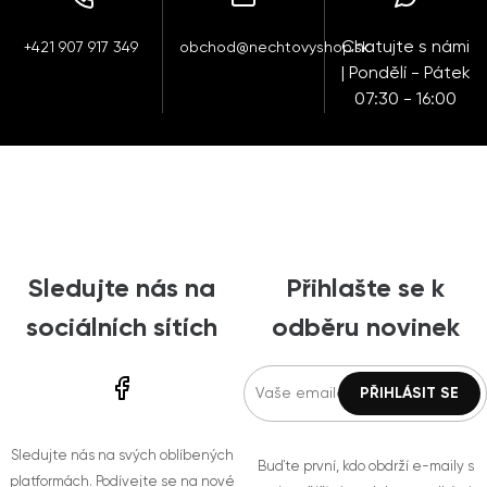
Chatujte s námi
+421 907 917 349
obchod@nechtovyshop.sk
| Pondělí - Pátek
07:30 - 16:00
Sledujte nás na
Přihlašte se k
sociálních sítích
odběru novinek
Sledujte nás na svých oblíbených
Buďte první, kdo obdrží e-maily s
platformách. Podívejte se na nové