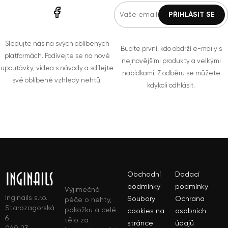
Sledujte nás na svých oblíbených
Buďte první, kdo obdrží e-maily s
platformách. Podívejte se na nové
nejnovějšími produkty a velkými
upoutávky, videa s návody a sdílejte
nabídkami. Z odběru se můžete
své oblíbené vzhledy nehtů.
kdykoli odhlásit.
Obchodní
Dodací
podmínky
podmínky
Výjimečná
Inginails s.r.o.
Soubory
Ochrana
péče o nehty,
Starozagorská
pokožku a celé
cookies na
osobních
6
tělo za
stránce
údajů