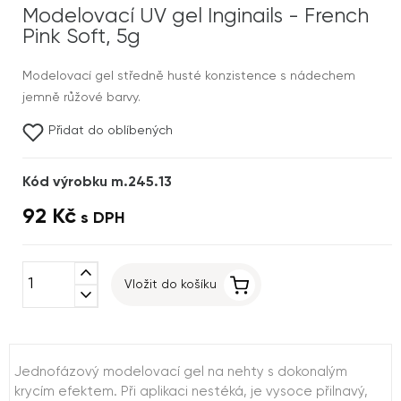
Modelovací UV gel Inginails - French
Pink Soft, 5g
Modelovací gel středně husté konzistence s nádechem
jemně růžové barvy.
Přidat do oblíbených
Kód výrobku m.245.13
92 Kč
s DPH
expand_less
Vložit do košíku
expand_more
Jednofázový modelovací gel na nehty s dokonalým
krycím efektem. Při aplikaci nestéká, je vysoce přilnavý,