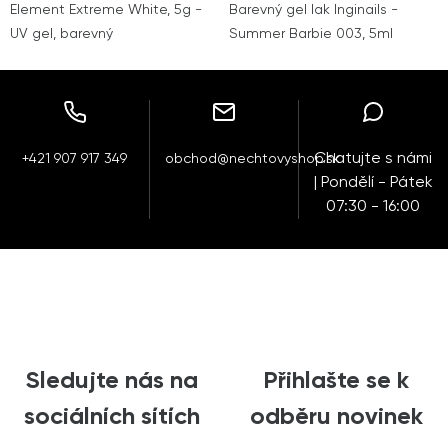
Element Extreme White, 5g -
Barevný gel lak Inginails -
UV gel, barevný
Summer Barbie 003, 5ml
Chatujte s námi
+421 907 917 349
obchod@nechtovyshop.sk
| Pondělí - Pátek
07:30 - 16:00
Sledujte nás na
Přihlašte se k
sociálních sítích
odběru novinek