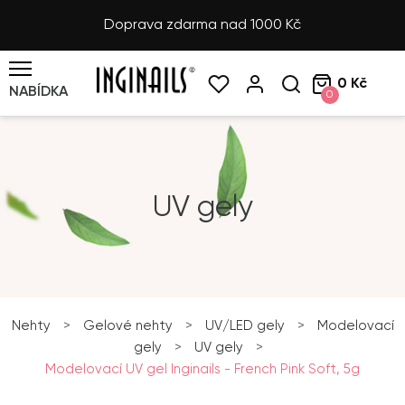
Doprava zdarma nad 1000 Kč
0 Kč
NABÍDKA
0
UV gely
Nehty
>
Gelové nehty
>
UV/LED gely
>
Modelovací
gely
>
UV gely
>
Modelovací UV gel Inginails - French Pink Soft, 5g