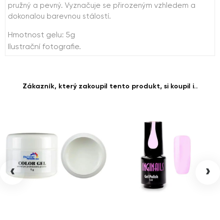
pružný a pevný. Vyznačuje se přirozeným vzhledem a
dokonalou barevnou stálostí.
Hmotnost gelu: 5g
Ilustrační fotografie.
Zákazník, který zakoupil tento produkt, si koupil i..
‹
›