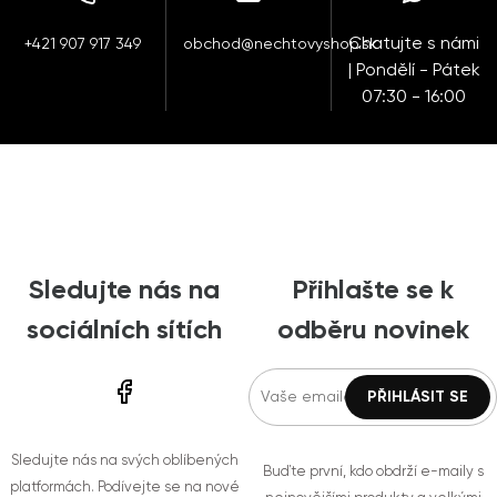
Chatujte s námi
+421 907 917 349
obchod@nechtovyshop.sk
| Pondělí - Pátek
07:30 - 16:00
Sledujte nás na
Přihlašte se k
sociálních sítích
odběru novinek
Sledujte nás na svých oblíbených
Buďte první, kdo obdrží e-maily s
platformách. Podívejte se na nové