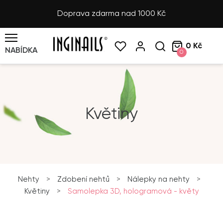
Doprava zdarma nad 1000 Kč
0 Kč
NABÍDKA
0
Květiny
Nehty
>
Zdobení nehtů
>
Nálepky na nehty
>
Květiny
>
Samolepka 3D, hologramová - květy