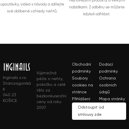
nejnovějšími produkty a velkými
upoutávky, videa s návody a sdílejte
nabídkami. Z odběru se můžete
své oblíbené vzhledy nehtů.
kdykoli odhlásit.
Obchodní
Dodací
podmínky
podmínky
Výjimečná
Inginails s.r.o.
Soubory
Ochrana
péče o nehty,
Starozagorská
pokožku a celé
cookies na
osobních
6
tělo za
stránce
údajů
040 23
bezkonkurenční
Přihlášení
Mapa stránky
KOŠICE
ceny od roku
Odstoupit od
2007
smlouvy zde