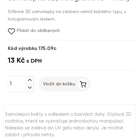
Stříbrné 3D samolepky na zdobení nehtů každého typu, s
hologramovým leskem.
Přidat do oblíbených
Kód výrobku 175.09c
13 Kč
s DPH
expand_less
Vložit do košíku
expand_more
Samolepicí květy s odleskem v barvách duhy. Stylová 3D
ozdoba, která se vyznačuje jednoduchou manipulací.
Nálepka se zalévá do UV gelu nebo akrylu. Je možné
zdobit i přírodní nehty.