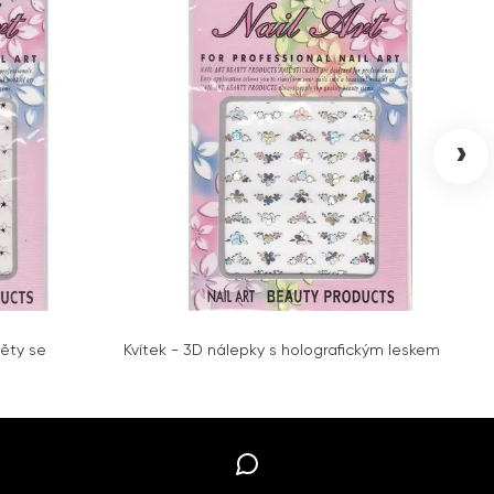
›
ěty se
Kvítek - 3D nálepky s holografickým leskem