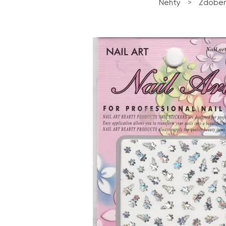
Nehty
>
Zdoben