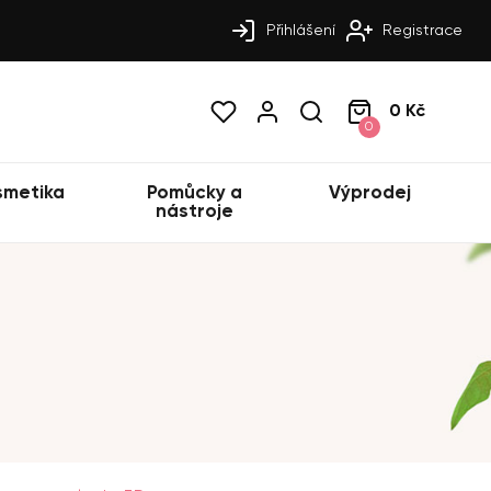
Přihlášení
Registrace
0 Kč
0
smetika
Pomůcky a
Výprodej
nástroje