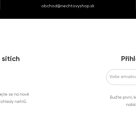
obchod@nechtovyshop.sk
 sítích
Přih
vejte se na nové
Buďte první, k
 vzhledy nehtů.
nabíd