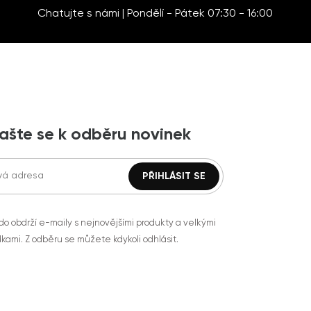
Chatujte s námi | Pondělí - Pátek 07:30 - 16:00
lašte se k odběru novinek
do obdrží e-maily s nejnovějšími produkty a velkými
kami. Z odběru se můžete kdykoli odhlásit.