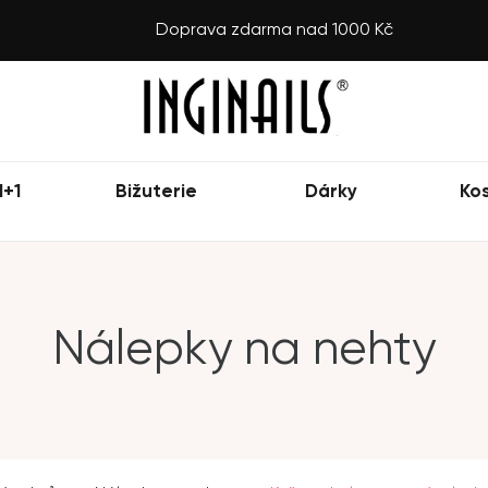
Doprava zdarma nad 1000 Kč
1+1
Bižuterie
Dárky
Ko
Nálepky na nehty