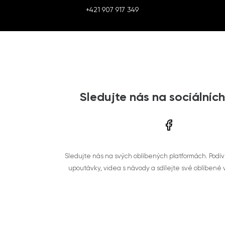
+421 907 917 349
Sledujte nás na sociálních
Sledujte nás na svých oblíbených platformách. Podí
upoutávky, videa s návody a sdílejte své oblíbené