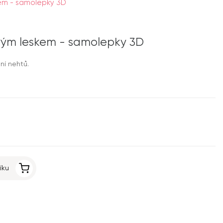
em - samolepky 3D
vým leskem - samolepky 3D
ní nehtů.
íku