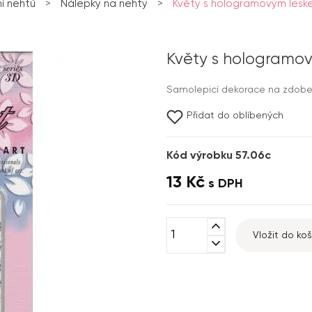
í nehtů
>
Nálepky na nehty
>
Květy s hologramovým lesk
Květy s hologramo
Samolepicí dekorace na zdobe
Přidat do oblíbených
Kód výrobku 57.06c
13 Kč
s DPH
expand_less
Vložit do koš
expand_more