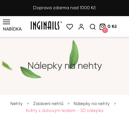
Doprava zdarma nad 1000 Kč
0 Kč
NABÍDKA
0
Nálepky na nehty
Nehty
>
Zdobení nehtů
>
Nálepky na nehty
>
Květy s duhovým leskem - 3D nálepka