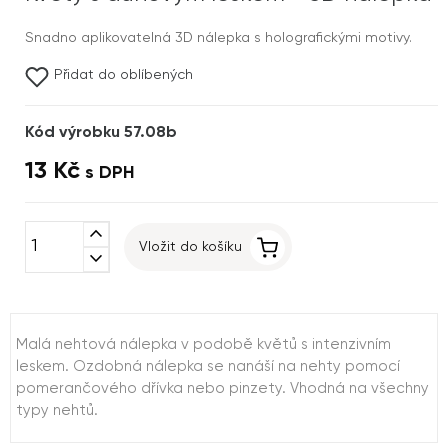
Snadno aplikovatelná 3D nálepka s holografickými motivy.
Přidat do oblíbených
Kód výrobku 57.08b
13 Kč
s DPH
expand_less
Vložit do košíku
expand_more
Malá nehtová nálepka v podobě květů s intenzivním
leskem. Ozdobná nálepka se nanáší na nehty pomocí
pomerančového dřívka nebo pinzety. Vhodná na všechny
typy nehtů.