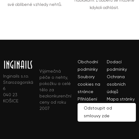
nabídkami. Z odběru se můžete
své oblíbené vzhledy nehtů.
kdykoli odhlásit.
Obchodní
Dodací
podmínky
podmínky
Výjimečná
Inginails s.r.o.
Soubory
Ochrana
péče o nehty,
Starozagorská
pokožku a celé
cookies na
osobních
6
tělo za
stránce
údajů
040 23
bezkonkurenční
Přihlášení
Mapa stránky
KOŠICE
ceny od roku
Odstoupit od
2007
smlouvy zde