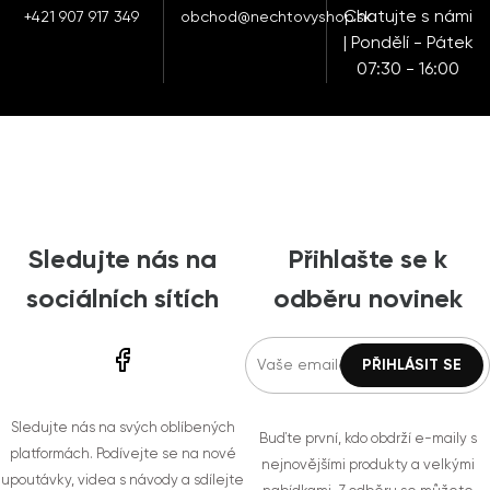
Chatujte s námi
+421 907 917 349
obchod@nechtovyshop.sk
| Pondělí - Pátek
07:30 - 16:00
Sledujte nás na
Přihlašte se k
sociálních sítích
odběru novinek
Sledujte nás na svých oblíbených
Buďte první, kdo obdrží e-maily s
platformách. Podívejte se na nové
nejnovějšími produkty a velkými
upoutávky, videa s návody a sdílejte