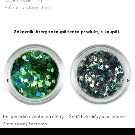
Objem balení: 7ml
Průměr ozdoby: 3mm
Zákazník, který zakoupil tento produkt, si koupil i..
‹
›
Holografická ozdoba na nehty,
Šedé hvězdičky s odleskem
2mm zelený šestihran