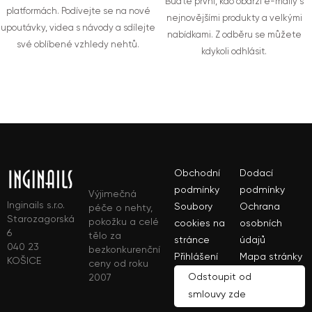
Buďte první, kdo obdrží e-maily s
platformách. Podívejte se na nové
nejnovějšími produkty a velkými
upoutávky, videa s návody a sdílejte
nabídkami. Z odběru se můžete
své oblíbené vzhledy nehtů.
kdykoli odhlásit.
Obchodní
Dodací
podmínky
podmínky
Výjimečná
Inginails s.r.o.
Soubory
Ochrana
péče o nehty,
Starozagorská
pokožku a celé
cookies na
osobních
6
tělo za
stránce
údajů
040 23
bezkonkurenční
Přihlášení
Mapa stránky
KOŠICE
ceny od roku
Odstoupit od
2007
smlouvy zde