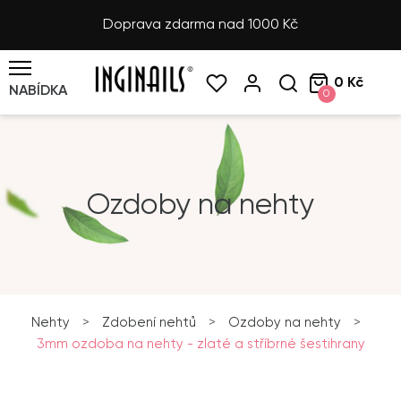
Doprava zdarma nad 1000 Kč
0 Kč
NABÍDKA
0
Ozdoby na nehty
Nehty
>
Zdobení nehtů
>
Ozdoby na nehty
>
3mm ozdoba na nehty - zlaté a stříbrné šestihrany