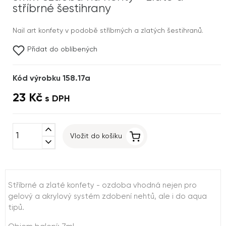
stříbrné šestihrany
Nail art konfety v podobě stříbrných a zlatých šestihranů.
Přidat do oblíbených
Kód výrobku 158.17a
23 Kč
s DPH
expand_less
Vložit do košíku
expand_more
Stříbrné a zlaté konfety - ozdoba vhodná nejen pro
gelový a akrylový systém zdobení nehtů, ale i do aqua
tipů.