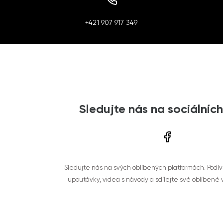
+421 907 917 349
Sledujte nás na sociálních
Sledujte nás na svých oblíbených platformách. Podí
upoutávky, videa s návody a sdílejte své oblíbené