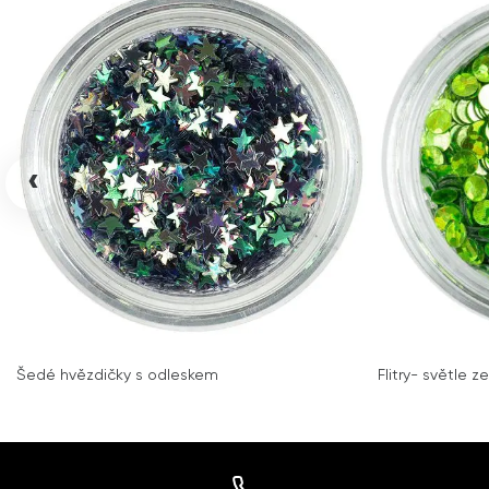
‹
Šedé hvězdičky s odleskem
Flitry- světle 