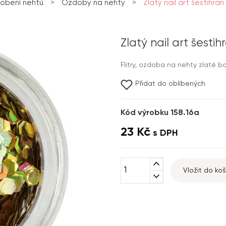
obení nehtů
>
Ozdoby na nehty
>
Zlatý nail art šestihran
Zlatý nail art šesti
Flitry, ozdoba na nehty zlaté ba
Přidat do oblíbených
Kód výrobku 158.16a
23 Kč
s DPH
expand_less
Vložit do koš
expand_more