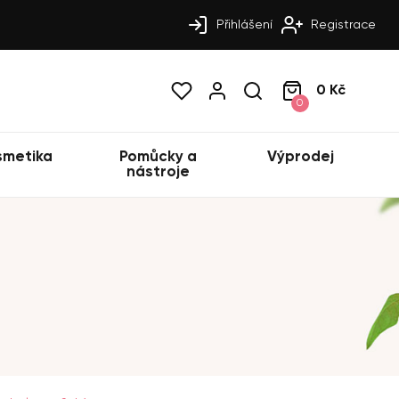
Přihlášení
Registrace
0 Kč
0
smetika
Pomůcky a
Výprodej
nástroje