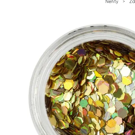
Nehty
>
Zd