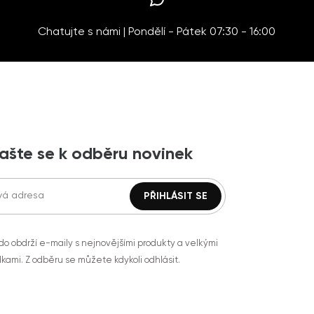
Chatujte s námi | Pondělí - Pátek 07:30 - 16:00
lašte se k odběru novinek
do obdrží e-maily s nejnovějšími produkty a velkými
kami. Z odběru se můžete kdykoli odhlásit.