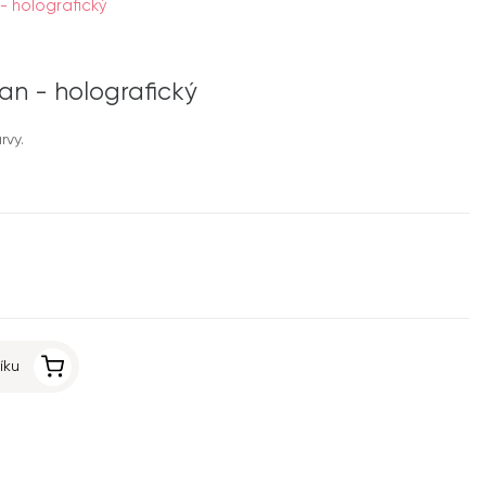
 - holografický
hran - holografický
rvy.
íku