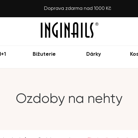
Doprava zdarma nad 1000 Kč
1+1
Bižuterie
Dárky
Ko
Ozdoby na nehty