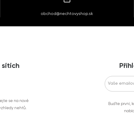
obchod@nechtovyshop.sk
 sítích
Přih
vejte se na nové
Buďte první, k
 vzhledy nehtů.
nabíd