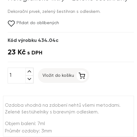
Dekorační prvek, zelený šestihran s odleskem.
Přidat do oblíbených
Kód výrobku 434.04c
23 Kč
s DPH
expand_less
Vložit do košíku
expand_more
Ozdoba vhodná na zdobení nehtů všemi metodami.
Zelené šestiúhelníky s barevným odleskem.
Objem balení: 7ml
Průměr ozdoby: 3mm