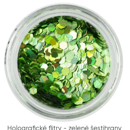
Holografické flitry - zelené šestihrany