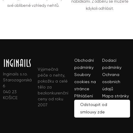
nabídkami. Z odběru se můžete
své oblíbené vzhledy nehtů.
kdykoli odhlásit.
Obchodní
Dodací
podmínky
podmínky
Výjimečná
Inginails s.r.o.
Soubory
Ochrana
péče o nehty,
Starozagorská
pokožku a celé
cookies na
osobních
6
tělo za
stránce
údajů
040 23
bezkonkurenční
Přihlášení
Mapa stránky
KOŠICE
ceny od roku
Odstoupit od
2007
smlouvy zde