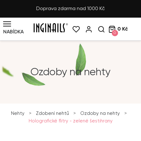
Doprava zdarma nad 1000 Kč
0 Kč
NABÍDKA
0
Ozdoby na nehty
Nehty
>
Zdobení nehtů
>
Ozdoby na nehty
>
Holografické flitry - zelené šestihrany