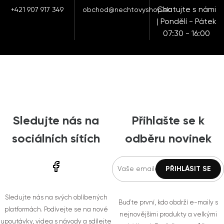
Chatujte s námi
+421 907 917 349
obchod@nechtovyshop.sk
| Pondělí - Pátek
07:30 - 16:00
Sledujte nás na
Přihlašte se k
sociálních sítích
odběru novinek
Sledujte nás na svých oblíbených
Buďte první, kdo obdrží e-maily s
platformách. Podívejte se na nové
nejnovějšími produkty a velkými
upoutávky, videa s návody a sdílejte