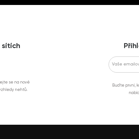
 sítích
Přih
vejte se na nové
Buďte první, k
 vzhledy nehtů.
nabíd