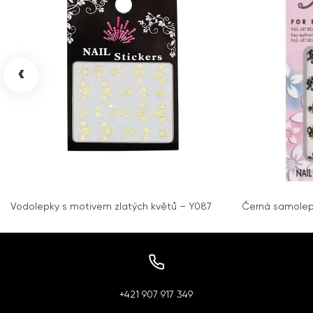
‹
Vodolepky s motivem zlatých květů – Y087
Černá samolepk
+421 907 917 349