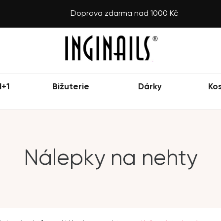
Doprava zdarma nad 1000 Kč
1+1
Bižuterie
Dárky
Ko
Nálepky na nehty