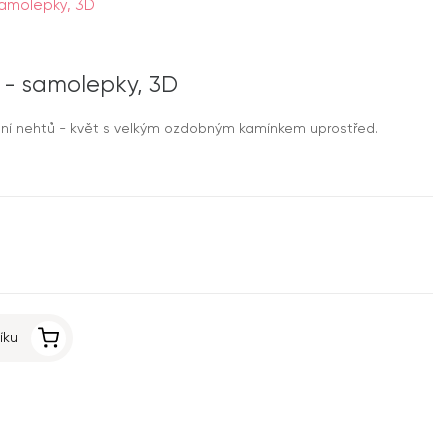
 samolepky, 3D
ky - samolepky, 3D
ní nehtů - květ s velkým ozdobným kamínkem uprostřed.
íku