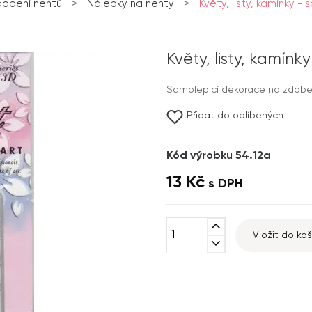
dobení nehtů
>
Nálepky na nehty
>
Květy, listy, kamínky -
Květy, listy, kamín
Samolepicí dekorace na zdobe
Přidat do oblíbených
Kód výrobku 54.12a
13 Kč
s DPH
expand_less
Vložit do koš
expand_more