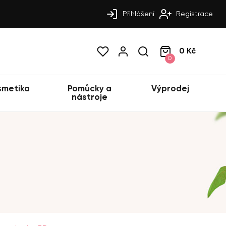
Přihlášení
Registrace
0 Kč
0
smetika
Pomůcky a
Výprodej
nástroje