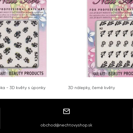
a - 3D květy s úponky
3D nálepky, černé květy
obchod@nechtovyshop.sk