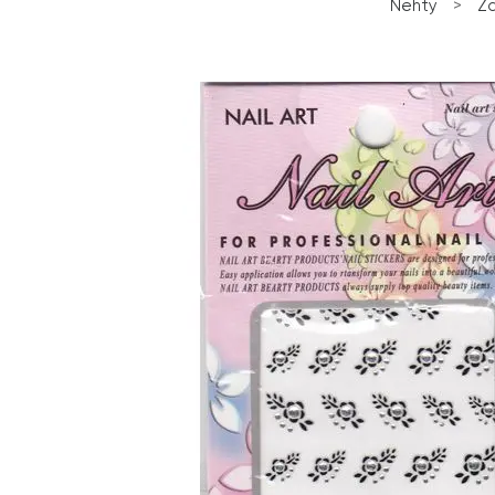
Nehty
>
Z