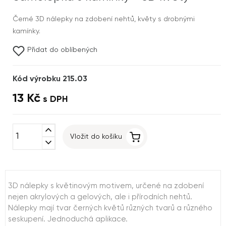
Černé 3D nálepky na zdobení nehtů, květy s drobnými
kamínky.
Přidat do oblíbených
Kód výrobku 215.03
13 Kč
s DPH
expand_less
Vložit do košíku
expand_more
3D nálepky s květinovým motivem, určené na zdobení
nejen akrylových a gelových, ale i přírodních nehtů.
Nálepky mají tvar černých květů různých tvarů a různého
seskupení. Jednoduchá aplikace.