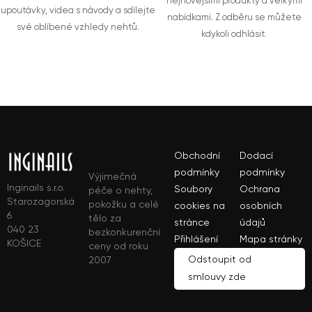
nejnovějšími produkty a velkými
upoutávky, videa s návody a sdílejte
nabídkami. Z odběru se můžete
své oblíbené vzhledy nehtů.
kdykoli odhlásit.
Obchodní
Dodací
podmínky
podmínky
Výjimečná
Inginails s.r.o.
Soubory
Ochrana
péče o nehty,
Starozagorská
pokožku a celé
cookies na
osobních
6
tělo za
stránce
údajů
040 23
bezkonkurenční
Přihlášení
Mapa stránky
KOŠICE
ceny od roku
Odstoupit od
2007
smlouvy zde