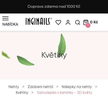
Doprava zdarma nad 1000 Kč
0 Kč
NABÍDKA
0
Květiny
Nehty
>
Zdobení nehtů
>
Nálepky na nehty
>
Květiny
>
Samolepka s kamínky - 3D květy