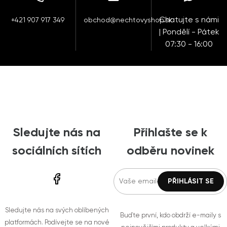
Chatujte s námi
+421 907 917 349
obchod@nechtovyshop.sk
| Pondělí - Pátek
07:30 - 16:00
Sledujte nás na
Přihlašte se k
sociálních sítích
odběru novinek
Sledujte nás na svých oblíbených
Buďte první, kdo obdrží e-maily s
platformách. Podívejte se na nové