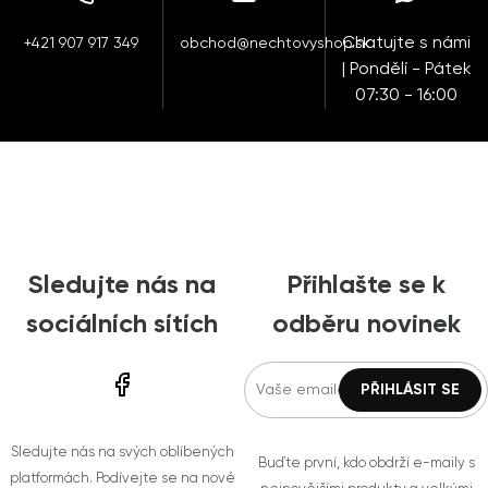
Chatujte s námi
+421 907 917 349
obchod@nechtovyshop.sk
| Pondělí - Pátek
07:30 - 16:00
Sledujte nás na
Přihlašte se k
sociálních sítích
odběru novinek
Sledujte nás na svých oblíbených
Buďte první, kdo obdrží e-maily s
platformách. Podívejte se na nové