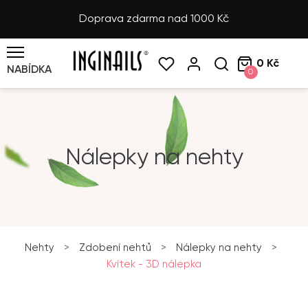
Doprava zdarma nad 1000 Kč
0 Kč
NABÍDKA
0
Nálepky na nehty
Nehty
>
Zdobení nehtů
>
Nálepky na nehty
>
Kvítek - 3D nálepka