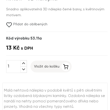
Snadno aplikovatelná 3D nálepka černé barvy, s květinovým
motivem.
Přidat do oblíbených
Kód výrobku 53.11a
13 Kč
s DPH
expand_less
Vložit do košíku
expand_more
Malá nehtová nálepka v podobě květů s pěti okvětními
lístky ozdobená blýskavými kamínky. Ozdobná nálepka se
nanáší na nehty pomocí pomerančového dřívka nebo
pinzety. Vhodná na všechny typy nehtů.