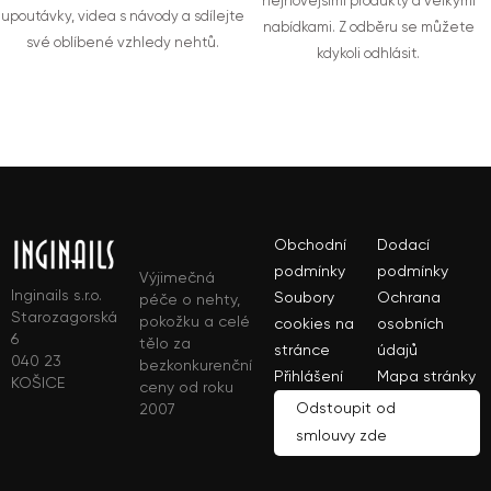
nejnovějšími produkty a velkými
upoutávky, videa s návody a sdílejte
nabídkami. Z odběru se můžete
své oblíbené vzhledy nehtů.
kdykoli odhlásit.
Obchodní
Dodací
podmínky
podmínky
Výjimečná
Inginails s.r.o.
Soubory
Ochrana
péče o nehty,
Starozagorská
pokožku a celé
cookies na
osobních
6
tělo za
stránce
údajů
040 23
bezkonkurenční
Přihlášení
Mapa stránky
KOŠICE
ceny od roku
Odstoupit od
2007
smlouvy zde